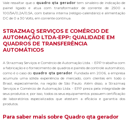
Vale ressaltar que o
quadro qta gerador
tem sinaleiro de indicação de
painel ligado e atua com transformador de corrente de 2500 a
100/5A/0,2A/0,5A, com bateria interna (relógio-calendário) e alimentação
DC de 0 a 30 Volts, em corrente contínua.
STRAZMAQ SERVIÇOS E COMÉRCIO DE
AUTOMAÇÃO LTDA-EPP: QUALIDADE EM
QUADROS DE TRANSFERÊNCIA
AUTOMÁTICOS
A Strazmaq Serviços e Comércio de Automação Ltda. - EPP trabalha com
a fabricação e o fornecimento de quadros e painéis de controle automático,
como é o caso do
quadro qta gerador
. Fundada em 2006, a empresa
acumula uma sólida experiência de mercado, com clientes em todo o
Brasil, especialmente, na região de São Paulo. Além disso, a Strazmaq
Serviços e Comércio de Automação Ltda. - EPP preza pela integridade de
seus produtos e, por isso, todos os seus equipamentos possuem certificação
de laboratórios especializados que atestam a eficácia e garantia dos
produtos.
Para saber mais sobre Quadro qta gerador