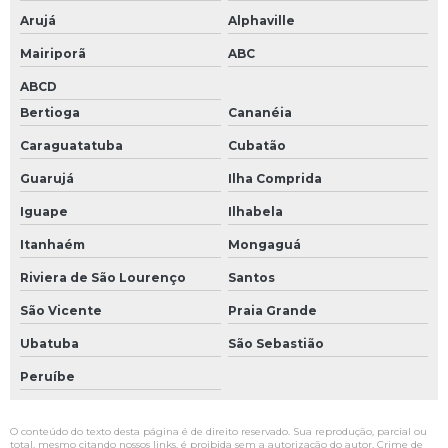
Arujá
Alphaville
Mairiporã
ABC
ABCD
Bertioga
Cananéia
Caraguatatuba
Cubatão
Guarujá
Ilha Comprida
Iguape
Ilhabela
Itanhaém
Mongaguá
Riviera de São Lourenço
Santos
São Vicente
Praia Grande
Ubatuba
São Sebastião
Peruíbe
O conteúdo do texto desta página é de direito reservado. Sua reprodução, parcial ou
total, mesmo citando nossos links, é proibida sem a autorização do autor. Crime de