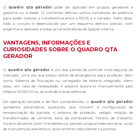
O
quadro qta gerador
pode ser aplicado em grupos geradores à
gasolina ou a diesel. O comando elétrico utiliza contatores de potência
para poder realizar a transferência entre a REDE e o Gerador. Além disso,
todo o circuito é desenvolvido por um esquema elétrico preciso, com
engenharia aplicada a todas as características de ligação interna.
VANTAGENS, INFORMAÇÕES E
CURIOSIDADES SOBRE O QUADRO QTA
GERADOR
O
quadro qta gerador
é um dos painéis de controle mais seguros do
mercado, uma vez que possui botão de emergência para proteção, bem
como Sistema de flutuação ou carregador de bateria integrado. Além
disso, em caso de necessidade, é possível acioná-lo manualmente pelo
Módulo MG5000 ou através de chaves seletoras.
De operação simples e de fácil compreensão, o
quadro qta gerador
apresenta parâmetros ajustáveis, que incluem a configuração de
temporização da partida, o sistema de proteção, relógio, relação de
transformador de corrente, boia de combustível, horário de trabalho,
horário de ponta (com transferência), partida programada semanal, aviso
de manutenção preventiva, acionamento redundante na partida.