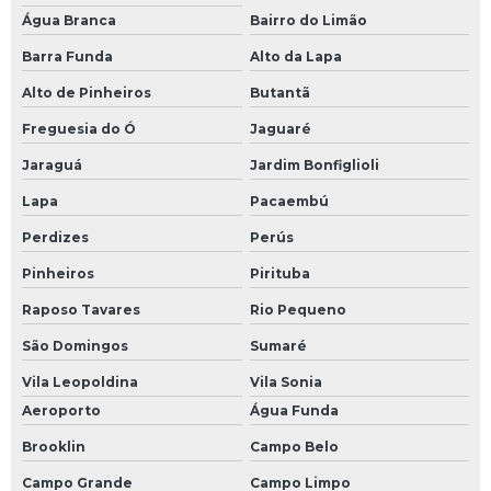
Quadro geral de distribuição de baixa tensão
Água Branca
Bairro do Limão
Quadro para bombas elétricas
Barra Funda
Alto da Lapa
Quadro para motocompressor
Alto de Pinheiros
Butantã
Quadro para motor elétrico
Freguesia do Ó
Jaguaré
Quadro para piscina
Jaraguá
Jardim Bonfiglioli
Quadro trifásico instalação completa
Lapa
Pacaembú
Perdizes
Perús
Pinheiros
Pirituba
Raposo Tavares
Rio Pequeno
São Domingos
Sumaré
Vila Leopoldina
Vila Sonia
Aeroporto
Água Funda
Brooklin
Campo Belo
Campo Grande
Campo Limpo