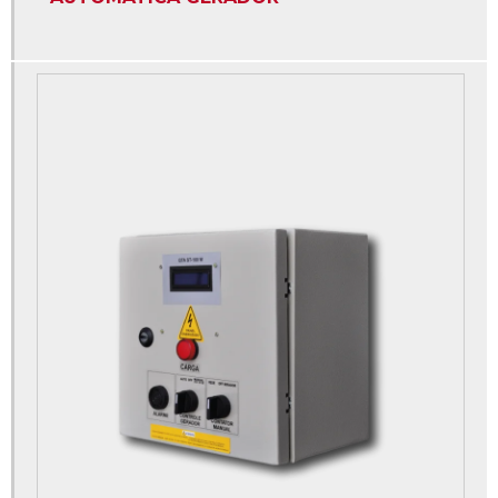
Distribuição de quadro elétrico
Fabricante de painéis para motobomba
Instalação de quadro elétrico simples
Instalação estrela triângulo
Montagem de painéis de comandos eletricos
Montagem de painel de comando
Montagem de quadro de comandos elétricos
Montagem de quadro elétrico trifásico industrial
Montagem de quadro elétrico industrial
Montagem quadro elétrico residencial
Painéis elétricos
Painel com disjuntores
Painel de comandos elétricos industriais