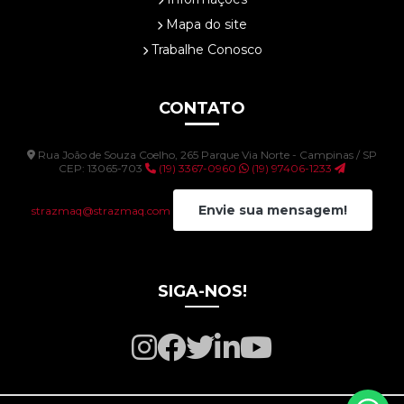
Mapa do site
Trabalhe Conosco
CONTATO
Rua João de Souza Coelho, 265 Parque Via Norte - Campinas / SP
CEP: 13065-703
(19) 3367-0960
(19) 97406-1233
Envie sua mensagem!
strazmaq@strazmaq.com
SIGA-NOS!