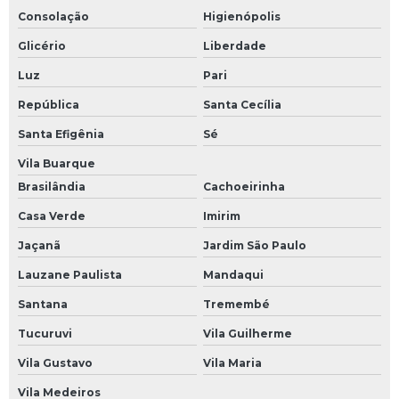
Consolação
Higienópolis
Quadro elétrico barramento
Glicério
Liberdade
Quadro elétrico com barramento residencial
Luz
Pari
Quadro elétrico com barramento trifasico
República
Santa Cecília
Quadro elétrico de distribuição industrial
Santa Efigênia
Sé
Quadro elétrico de distribuição residencial
Vila Buarque
Quadro elétrico geral
Brasilândia
Cachoeirinha
Quadro eletrico para bomba
Casa Verde
Imirim
Jaçanã
Jardim São Paulo
Quadro elétrico para compressor
Lauzane Paulista
Mandaqui
Quadro elétrico para piscina
Santana
Tremembé
Quadro elétrico para piscinas com disjuntor para motor e timer
Tucuruvi
Vila Guilherme
Quadro geral de baixa tensão
Vila Gustavo
Vila Maria
Quadro geral de baixa tensão preço
Vila Medeiros