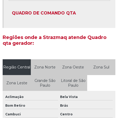
Painel de disjuntores de sobrepor
QUADRO DE COMANDO QTA
Painel de disjuntores residencial
Painel para motobomba
Proteção de sistemas elétricos
Regiões onde a Strazmaq atende Quadro
qta gerador:
Quadro bifásico simples
Quadro comando elétrico
Quadro de baixa tensão
Região Central
Zona Norte
Zona Oeste
Zona Sul
Quadro de comando estrela triângulo
Quadro de comando para piscina
Grande São
Litoral de São
Zona Leste
Paulo
Paulo
Quadro de distribuição elétrica
Aclimação
Bela Vista
Quadro de distribuição geral
Bom Retiro
Brás
Quadro de distribuição para piscina
Cambuci
Centro
Quadro de elétrica