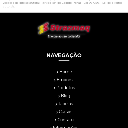
violação de direito autoral - artigo 184 do Código Penal -
Lei 9610/98 - Lei de direitos
autorais
.
NAVEGAÇÃO
Home
Empresa
Produtos
Blog
Tabelas
Cursos
Contato
Informações