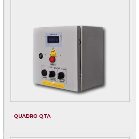
Montagem de painéis elétricos
Montagem de painéis elétricos industriais
Montagem de quadro elétrico com barramento
Montagem de quadros elétricos
Painéis elétricos de baixa tensão
Plano manutenção preventiva grupo gerador
Projeto para instalação de grupo gerador
Qta quadro transferência automática
Quadro de comando automático para geradores
Quadro de comando elétrico para gerador
Quadro de comando para grupo gerador
QUADRO QTA
Quadro de comando qta
Quadro de distribuição de energia industrial