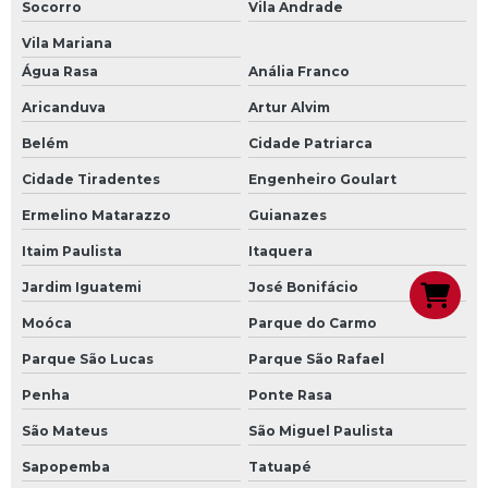
Socorro
Vila Andrade
Vila Mariana
Água Rasa
Anália Franco
Aricanduva
Artur Alvim
Belém
Cidade Patriarca
Cidade Tiradentes
Engenheiro Goulart
Ermelino Matarazzo
Guianazes
Itaim Paulista
Itaquera
Jardim Iguatemi
José Bonifácio
Moóca
Parque do Carmo
Parque São Lucas
Parque São Rafael
Penha
Ponte Rasa
São Mateus
São Miguel Paulista
Sapopemba
Tatuapé