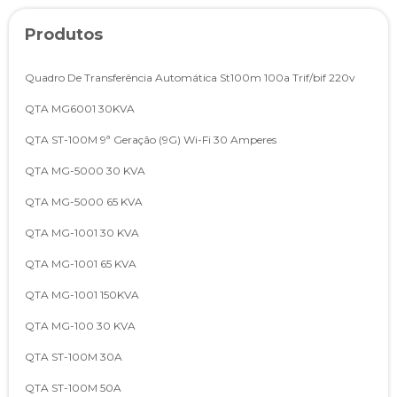
Produtos
Quadro De Transferência Automática St100m 100a Trif/bif 220v
QTA MG6001 30KVA
QTA ST-100M 9ª Geração (9G) Wi-Fi 30 Amperes
QTA MG-5000 30 KVA
QTA MG-5000 65 KVA
QTA MG-1001 30 KVA
QTA MG-1001 65 KVA
QTA MG-1001 150KVA
QTA MG-100 30 KVA
QTA ST-100M 30A
QTA ST-100M 50A