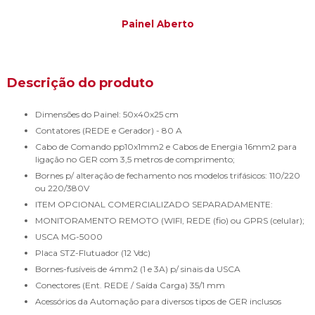
Painel Aberto
Descrição do produto
Dimensões do Painel: 50x40x25 cm
Contatores (REDE e Gerador) - 80 A
Cabo de Comando pp10x1mm2 e Cabos de Energia 16mm2 para
ligação no GER com 3,5 metros de comprimento;
Bornes p/ alteração de fechamento nos modelos trifásicos: 110/220
ou 220/380V
ITEM OPCIONAL COMERCIALIZADO SEPARADAMENTE:
MONITORAMENTO REMOTO (WIFI, REDE (fio) ou GPRS (celular);
USCA MG-5000
Placa STZ-Flutuador (12 Vdc)
Bornes-fusíveis de 4mm2 (1 e 3A) p/ sinais da USCA
Conectores (Ent. REDE / Saída Carga) 35/1 mm
Acessórios da Automação para diversos tipos de GER inclusos