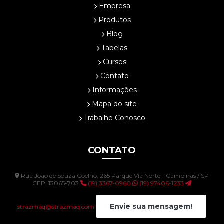
Empresa
Produtos
Blog
Tabelas
Cursos
Contato
Informações
Mapa do site
Trabalhe Conosco
CONTATO
Rua João de Souza Coelho, 265 Parque Via Norte - Campinas / SP
CEP: 13065-703
(19) 3367-0960
(19) 97406-1233
Envie sua mensagem!
strazmaq@strazmaq.com