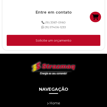
QTA ST-100M 80A
Entre em contato
QTA ST-100M 100A
(19) 3367-0960
QTA ATS MTT
(19) 97406-1233
USCA MG5000
USCA MG1001
Solicite um orçamento
USCA MG100
USCA MG1K2
USCA MG1K3
USCA MG1K4
USCA MG6001
NAVEGAÇÃO
USCA CLP-Strazmaq
STZ - MCNET
Home
STZ - MCSNMP