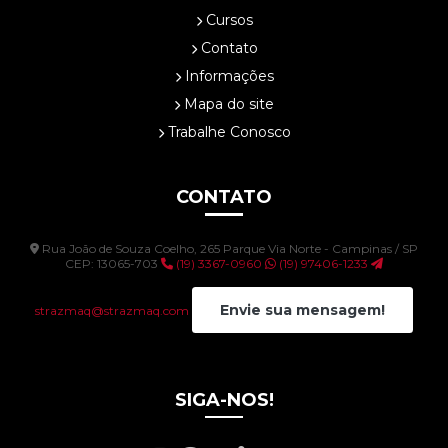
Cursos
Contato
Informações
Mapa do site
Trabalhe Conosco
CONTATO
Rua João de Souza Coelho, 265 Parque Via Norte - Campinas / SP
CEP: 13065-703
(19) 3367-0960
(19) 97406-1233
Envie sua mensagem!
strazmaq@strazmaq.com
SIGA-NOS!