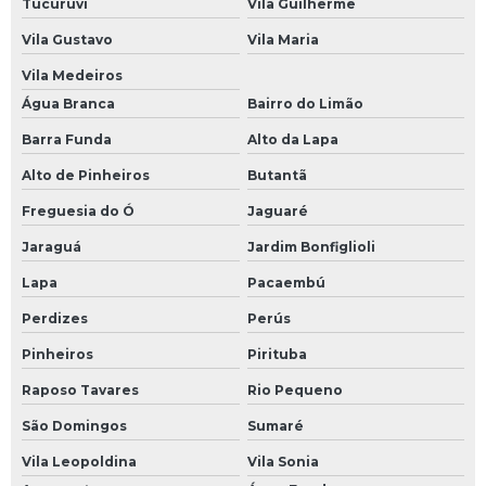
Tucuruvi
Vila Guilherme
Quadro geral de baixa tensão preço
Vila Gustavo
Vila Maria
Quadro geral de distribuição de baixa tensão
Vila Medeiros
Água Branca
Bairro do Limão
Quadro para bombas elétricas
Barra Funda
Alto da Lapa
Quadro para motocompressor
Alto de Pinheiros
Butantã
Quadro para motor elétrico
Freguesia do Ó
Jaguaré
Quadro para piscina
Jaraguá
Jardim Bonfiglioli
Quadro trifásico instalação completa
Lapa
Pacaembú
Perdizes
Perús
Pinheiros
Pirituba
Raposo Tavares
Rio Pequeno
São Domingos
Sumaré
Vila Leopoldina
Vila Sonia