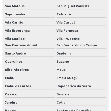
São Mateus
São Miguel Paulista
Sapopemba
Tatuapé
Vila Carrão
Vila Curuçá
Vila Esperança
Vila Formosa
Vila Matilde
Vila Prudente
São Caetano do sul
São Bernardo do Campo
Santo André
Diadema
Guarulhos
Suzano
Ribeirão Pires
Mauá
Embu
Embu Guaçú
Embu das Artes
Itapecerica da Serra
Osasco
Barueri
Jandira
Cotia
Itapevi
Santana de Parnaíba