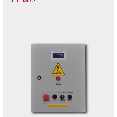
ELETRICOS
Quadro de distribuição de energia industrial
Quadro de distribuição de energia predial
Quadro de transferência automática gerador
Quadro qta
Quadro qta gerador
Quadros elétricos campinas
Quadros elétricos de comando
Chicotes elétricos
Empresa de chicotes elétricos
Chicote elétrico industrial
Painel elétrico industrial
Fabricante de painéis elétricos