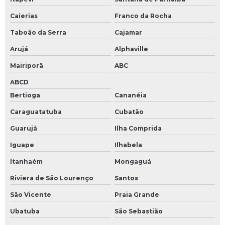
Caierias
Franco da Rocha
Taboão da Serra
Cajamar
Arujá
Alphaville
Mairiporã
ABC
ABCD
Bertioga
Cananéia
Caraguatatuba
Cubatão
Guarujá
Ilha Comprida
Iguape
Ilhabela
Itanhaém
Mongaguá
Riviera de São Lourenço
Santos
São Vicente
Praia Grande
Ubatuba
São Sebastião