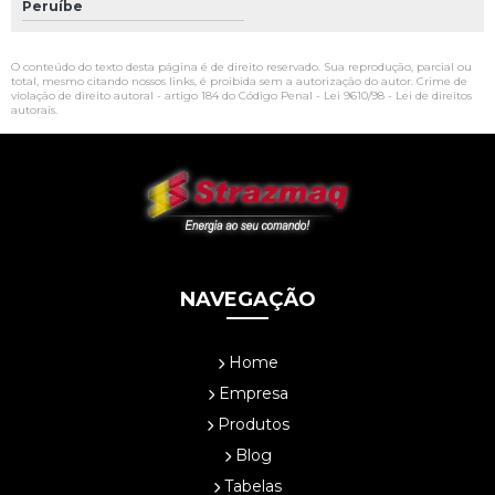
Peruíbe
O conteúdo do texto desta página é de direito reservado. Sua reprodução, parcial ou
total, mesmo citando nossos links, é proibida sem a autorização do autor. Crime de
violação de direito autoral - artigo 184 do Código Penal -
Lei 9610/98 - Lei de direitos
autorais
.
NAVEGAÇÃO
Home
Empresa
Produtos
Blog
Tabelas