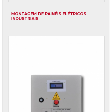
Automação de grupos geradores
Caixa de montagem quadro elétrico
MONTAGEM DE PAINÉIS ELÉTRICOS
INDUSTRIAIS
Distribuição de quadro elétrico
Fabricante de painéis para motobomba
Instalação de quadro elétrico simples
Instalação estrela triângulo
Montagem de painéis de comandos eletricos
Montagem de painel de comando
Montagem de quadro de comandos elétricos
Montagem de quadro elétrico trifásico industrial
Montagem de quadro elétrico industrial
Montagem quadro elétrico residencial
Painéis elétricos