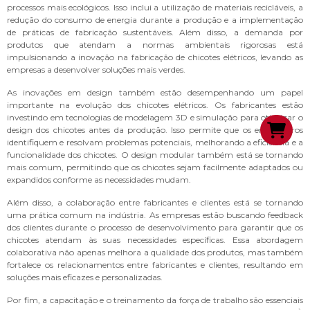
processos mais ecológicos. Isso inclui a utilização de materiais recicláveis, a
redução do consumo de energia durante a produção e a implementação
de práticas de fabricação sustentáveis. Além disso, a demanda por
produtos que atendam a normas ambientais rigorosas está
impulsionando a inovação na fabricação de chicotes elétricos, levando as
empresas a desenvolver soluções mais verdes.
As inovações em design também estão desempenhando um papel
importante na evolução dos chicotes elétricos. Os fabricantes estão
investindo em tecnologias de modelagem 3D e simulação para otimizar o
design dos chicotes antes da produção. Isso permite que os engenheiros
identifiquem e resolvam problemas potenciais, melhorando a eficiência e a
funcionalidade dos chicotes. O design modular também está se tornando
mais comum, permitindo que os chicotes sejam facilmente adaptados ou
expandidos conforme as necessidades mudam.
Além disso, a colaboração entre fabricantes e clientes está se tornando
uma prática comum na indústria. As empresas estão buscando feedback
dos clientes durante o processo de desenvolvimento para garantir que os
chicotes atendam às suas necessidades específicas. Essa abordagem
colaborativa não apenas melhora a qualidade dos produtos, mas também
fortalece os relacionamentos entre fabricantes e clientes, resultando em
soluções mais eficazes e personalizadas.
Por fim, a capacitação e o treinamento da força de trabalho são essenciais