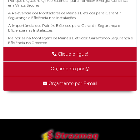
Por que o Quadro QTA é Essencial para Fornecer Energia Contínua
em Vários Setores
A Relevância dos Montadores de Painéis Elétricos para Garantir
Segurança e Eficiência nas Instalações
A Importância dos Painéis Elétricos para Garantir Segurança e
Eficiência nas Instalações
Melhorias na Montagem de Painéis Elétricos: Garantindo Segurança e
Eficiência no Processo
Manutenção Regular de Geradores: A Chave para Energia Confiável
Clique e ligue!
no Seu Negócio
Manutenção de Grupos Geradores: Garantia de Operação Contínua
para sua Empresa
Orçamento por
Como Selecionar a Empresa de Manutenção de Geradores para
Maximizar a Eficiência Energética do Seu Equipamento
Orçamento por E-mail
Quadro de Distribuição Elétrica: Essencial para Segurança e Eficiência
em Instalações
Fabricação de Chicotes Elétricos: O Segredo por Trás da Conexão
Perfeita
Montadores de painéis elétricos: segredos para uma instalação perfeita
Tag Archives : sustentabilidade
Saiba as vantagens e riscos de aderir à tarifa branca de energia
Produção da Air Safety reduz importação de máscaras de proteção