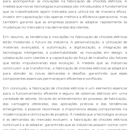
para acompanhar as inovações na fabricação de chicotes elétricos. À
medida que novas tecnologias e processos são introduzidos, é fundamental
que os trabalhadores sejam treinados para utilizá-los de maneira eficaz.
Investir em capacitação não apenas melhora a eficiência operacional, mas
também garante que as empresas possam se adaptar rapidamente às
mudanças no mercado e nas demandas dos clientes.
Em resumo, as tendências e inovações na fabricação de chicotes elétricos
estão moldando o futuro da indústria. A personalização, a utilização de
materiais avançados, a automação, a digitalização, a integração de
tecnologias inteligentes, a sustentabilidade, as inovações em design, a
colaboração com clientes e a capacitação da força de trabalho são fatores
que estão impulsionando essa evolução. À medida que as indústrias
continuam a se transformar, a fabricação de chicotes elétricos se adaptará
para atender às novas demandas e desafios, garantindo que esses
componentes essenciais permaneçam eficientes e confiáveis.
Em conclusão, a fabricação de chicotes elétricos é um elemento essencial
para o funcionamento eficiente e seguro de sistemas elétricos em uma
variedade de setores. Através do entendimento do processo de fabricação,
das vantagens oferecidas, das aplicações práticas e das tendências
emergentes, é possível reconhecer a importância desses componentes na
modernização e otimização de projetos. À medida que a tecnologia avança
e as demandas do mercado evoluem, a fabricação de chicotes elétricos
continuará a se adaptar, garantindo que as indústrias possam contar com
soluções confiáveis e personalizadas para atender às suas necessidades