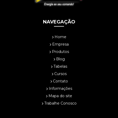
respiratória
MINI E MICROGERAÇÃO DISTRIBUÍDA – SISTEMA DE
COMPENSAÇÃO
Consumidor poderá escolher a forma de como vai pagar sua energia
NAVEGAÇÃO
consumida
Indústria de Equipamentos e Balança Comercial
CONHEÇA 5 SOFTWARES MAIS UTILIZADOS NA INDÚSTRIA
Home
Um Ajuste Justo – Análise da Eficiência e Equidade do Gasto Público no
Empresa
Brasil
Produtos
MAIOR PARQUE DE ENERGIA SOLAR DA AMÉRICA LATINA É
INAUGURADO NO PIAUÍ
Blog
VERGONHA: Energia elétrica em Rondônia terá reajuste de 8,41% a
Tabelas
partir desta quinta
CNI Sustentabilidade
Cursos
Parceria Serasa
Contato
Leis de Eficiência Energética
Informações
5 MATERIAIS MULTIFUNCIONAIS QUE OTIMIZAM SEU TEMPO
Mapa do site
Balança Comercial – Janeiro-Outubro/2017
Trabalhe Conosco