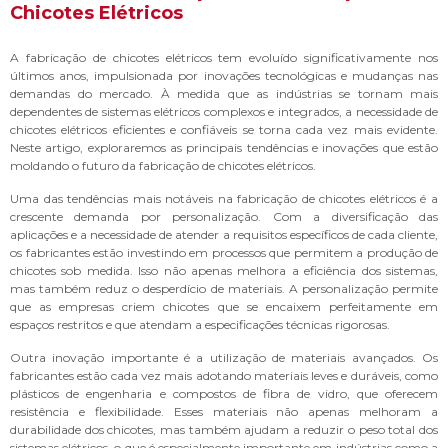
Chicotes Elétricos
A fabricação de chicotes elétricos tem evoluído significativamente nos
últimos anos, impulsionada por inovações tecnológicas e mudanças nas
demandas do mercado. À medida que as indústrias se tornam mais
dependentes de sistemas elétricos complexos e integrados, a necessidade de
chicotes elétricos eficientes e confiáveis se torna cada vez mais evidente.
Neste artigo, exploraremos as principais tendências e inovações que estão
moldando o futuro da fabricação de chicotes elétricos.
Uma das tendências mais notáveis na fabricação de chicotes elétricos é a
crescente demanda por personalização. Com a diversificação das
aplicações e a necessidade de atender a requisitos específicos de cada cliente,
os fabricantes estão investindo em processos que permitem a produção de
chicotes sob medida. Isso não apenas melhora a eficiência dos sistemas,
mas também reduz o desperdício de materiais. A personalização permite
que as empresas criem chicotes que se encaixem perfeitamente em
espaços restritos e que atendam a especificações técnicas rigorosas.
Outra inovação importante é a utilização de materiais avançados. Os
fabricantes estão cada vez mais adotando materiais leves e duráveis, como
plásticos de engenharia e compostos de fibra de vidro, que oferecem
resistência e flexibilidade. Esses materiais não apenas melhoram a
durabilidade dos chicotes, mas também ajudam a reduzir o peso total dos
sistemas elétricos, o que é especialmente importante em indústrias como a