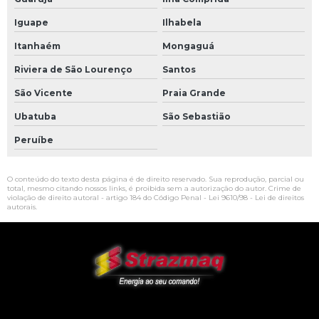
Iguape
Ilhabela
Itanhaém
Mongaguá
Riviera de São Lourenço
Santos
São Vicente
Praia Grande
Ubatuba
São Sebastião
Peruíbe
O conteúdo do texto desta página é de direito reservado. Sua reprodução, parcial ou
total, mesmo citando nossos links, é proibida sem a autorização do autor. Crime de
violação de direito autoral - artigo 184 do Código Penal -
Lei 9610/98 - Lei de direitos
autorais
.