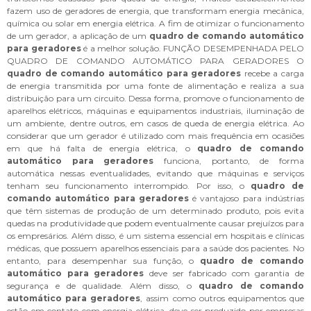
fazem uso de geradores de energia, que transformam energia mecânica,
química ou solar em energia elétrica. A fim de otimizar o funcionamento
de um gerador, a aplicação de um
quadro de comando automático
para geradores
é a melhor solução. FUNÇÃO DESEMPENHADA PELO
QUADRO DE COMANDO AUTOMÁTICO PARA GERADORES O
quadro de comando automático para geradores
recebe a carga
de energia transmitida por uma fonte de alimentação e realiza a sua
distribuição para um circuito. Dessa forma, promove o funcionamento de
aparelhos elétricos, máquinas e equipamentos industriais, iluminação de
um ambiente, dentre outros, em casos de queda de energia elétrica. Ao
considerar que um gerador é utilizado com mais frequência em ocasiões
em que há falta de energia elétrica, o
quadro de comando
automático para geradores
funciona, portanto, de forma
automática nessas eventualidades, evitando que máquinas e serviços
tenham seu funcionamento interrompido. Por isso, o
quadro de
comando automático para geradores
é vantajoso para indústrias
que têm sistemas de produção de um determinado produto, pois evita
quedas na produtividade que podem eventualmente causar prejuízos para
os empresários. Além disso, é um sistema essencial em hospitais e clínicas
médicas, que possuem aparelhos essenciais para a saúde dos pacientes. No
entanto, para desempenhar sua função, o
quadro de comando
automático para geradores
deve ser fabricado com garantia de
segurança e de qualidade. Além disso, o
quadro de comando
automático para geradores
, assim como outros equipamentos que
estão em contato com energia elétrica, deve ser produzido por empresas