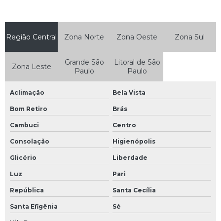
Quadro comando elétrico
Quadro de baixa tensão
Região Central
Zona Norte
Zona Oeste
Zona Sul
Quadro de comando estrela triângulo
Quadro de comando para piscina
Grande São
Litoral de São
Zona Leste
Paulo
Paulo
Quadro de distribuição elétrica
Aclimação
Bela Vista
Quadro de distribuição geral
Bom Retiro
Brás
Quadro de distribuição para piscina
Cambuci
Centro
Quadro de elétrica
Consolação
Higienópolis
Quadro elétrico barramento
Glicério
Liberdade
Quadro elétrico com barramento residencial
Luz
Pari
Quadro elétrico com barramento trifasico
República
Santa Cecília
Quadro elétrico de distribuição industrial
Santa Efigênia
Sé
Quadro elétrico de distribuição residencial