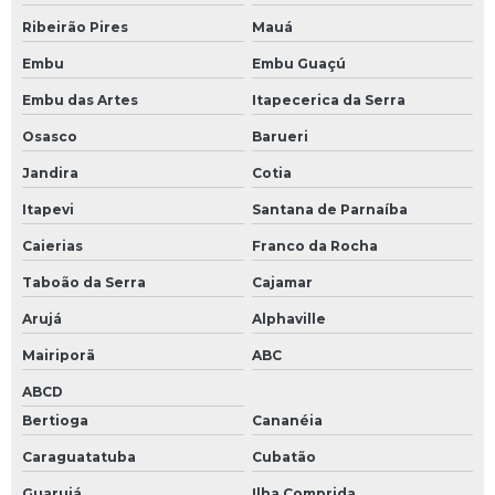
Ribeirão Pires
Mauá
Embu
Embu Guaçú
Embu das Artes
Itapecerica da Serra
Osasco
Barueri
Jandira
Cotia
Itapevi
Santana de Parnaíba
Caierias
Franco da Rocha
Taboão da Serra
Cajamar
Arujá
Alphaville
Mairiporã
ABC
ABCD
Bertioga
Cananéia
Caraguatatuba
Cubatão
Guarujá
Ilha Comprida