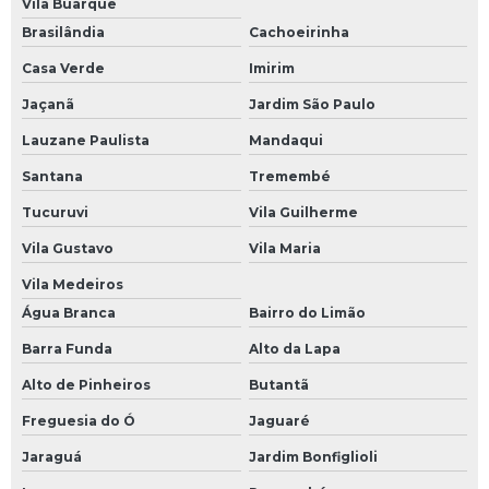
Vila Buarque
Quadro elétrico geral
Brasilândia
Cachoeirinha
Quadro eletrico para bomba
Casa Verde
Imirim
Jaçanã
Jardim São Paulo
Quadro elétrico para compressor
Lauzane Paulista
Mandaqui
Quadro elétrico para piscina
Santana
Tremembé
Quadro elétrico para piscinas com disjuntor para motor e timer
Tucuruvi
Vila Guilherme
Quadro geral de baixa tensão
Vila Gustavo
Vila Maria
Quadro geral de baixa tensão preço
Vila Medeiros
Quadro geral de distribuição de baixa tensão
Água Branca
Bairro do Limão
Quadro para bombas elétricas
Barra Funda
Alto da Lapa
Quadro para motocompressor
Alto de Pinheiros
Butantã
Quadro para motor elétrico
Freguesia do Ó
Jaguaré
Quadro para piscina
Jaraguá
Jardim Bonfiglioli
Quadro trifásico instalação completa