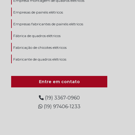
Empresa montagem de quadros elétricos
Empresas de painéis elétricos
Empresas fabricantes de painéis elétricos
Fábrica de quadros elétricos
Fabricação de chicotes elétricos
Fabricante de quadros elétricos
Fornecedor de quadros elétricos
Entre em contato
Instalação de gerador de energia elétrica
Instalação de grupos geradores
(19) 3367-0960
(19) 97406-1233
Instalação gerador de energia
Manutenção de geradores de energia
Manutenção de grupos geradores