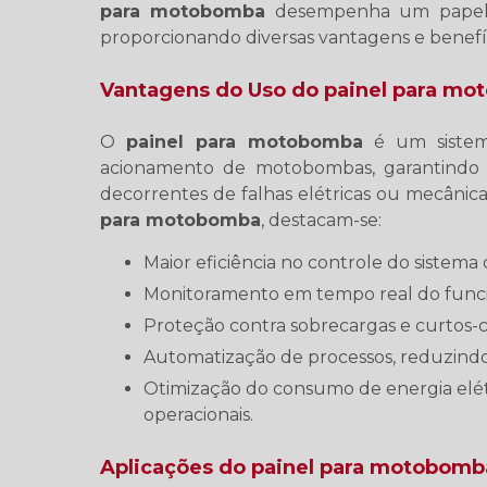
para motobomba
desempenha um papel c
proporcionando diversas vantagens e benefíc
Vantagens do Uso do painel para m
O
painel para motobomba
é um sistema
acionamento de motobombas, garantindo
decorrentes de falhas elétricas ou mecânica
para motobomba
, destacam-se:
Maior eficiência no controle do siste
Monitoramento em tempo real do fu
Proteção contra sobrecargas e curtos-ci
Automatização de processos, reduzind
Otimização do consumo de energia elétrica, contribuindo para a redução de custos
operacionais.
Aplicações do painel para motobomb