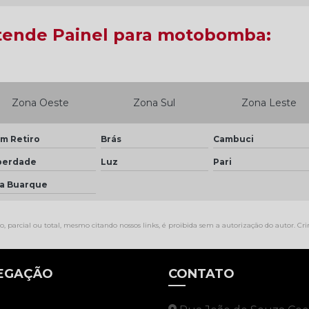
tende Painel para motobomba:
Zona Oeste
Zona Sul
Zona Leste
m Retiro
Brás
Cambuci
berdade
Luz
Pari
la Buarque
, parcial ou total, mesmo citando nossos links, é proibida sem a autorização do autor. Cri
EGAÇÃO
CONTATO