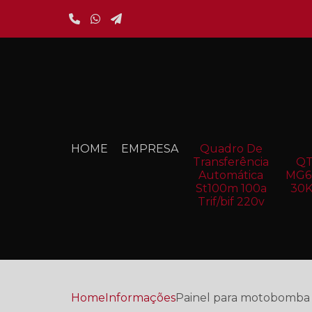
Quadro De
HOME
EMPRESA
Transferência
Q
Automática
MG6
St100m 100a
30
Trif/bif 220v
Home
Informações
Painel para motobomba