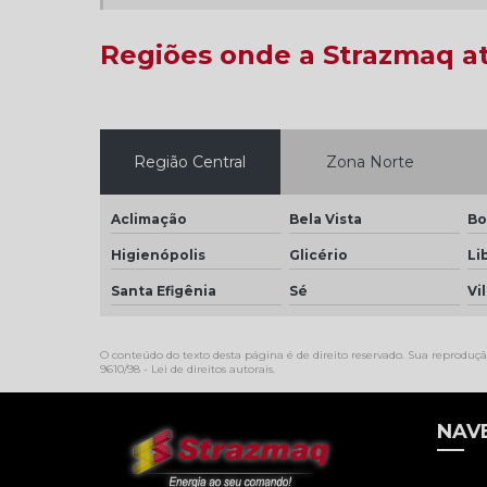
Regiões onde a Strazmaq a
Região Central
Zona Norte
Aclimação
Bela Vista
Bo
Higienópolis
Glicério
Li
Santa Efigênia
Sé
Vi
O conteúdo do texto desta página é de direito reservado. Sua reprodução
9610/98 - Lei de direitos autorais
.
NAV