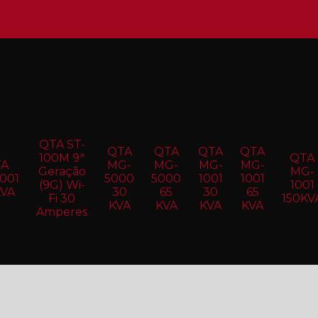
QTA ST-
QTA
QTA
QTA
QTA
100M 9ª
QTA
TA
MG-
MG-
MG-
MG-
Geração
MG-
001
5000
5000
1001
1001
(9G) Wi-
1001
KVA
30
65
30
65
Fi 30
150KV
KVA
KVA
KVA
KVA
Amperes