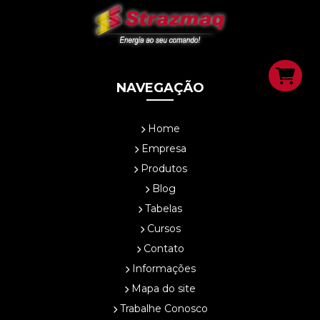
Saiba as vantagens e riscos de aderir à tarifa branca de energia
Produção da Air Safety reduz importação de máscaras de proteção
respiratória
MINI E MICROGERAÇÃO DISTRIBUÍDA – SISTEMA DE
COMPENSAÇÃO
Consumidor poderá escolher a forma de como vai pagar sua energia
NAVEGAÇÃO
consumida
Indústria de Equipamentos e Balança Comercial
CONHEÇA 5 SOFTWARES MAIS UTILIZADOS NA INDÚSTRIA
Home
Um Ajuste Justo – Análise da Eficiência e Equidade do Gasto Público no
Empresa
Brasil
Produtos
MAIOR PARQUE DE ENERGIA SOLAR DA AMÉRICA LATINA É
INAUGURADO NO PIAUÍ
Blog
VERGONHA: Energia elétrica em Rondônia terá reajuste de 8,41% a
Tabelas
partir desta quinta
CNI Sustentabilidade
Cursos
Parceria Serasa
Contato
Leis de Eficiência Energética
Informações
5 MATERIAIS MULTIFUNCIONAIS QUE OTIMIZAM SEU TEMPO
Mapa do site
Balança Comercial – Janeiro-Outubro/2017
Trabalhe Conosco