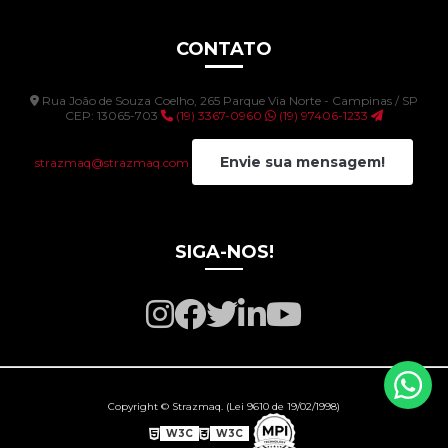
CONTATO
Rua João de Souza Coelho, 265 Parque Via Norte - Campinas / SP
CEP: 13065-703
(19) 3367-0960
(19) 97406-1233
Envie sua mensagem!
strazmaq@strazmaq.com
SIGA-NOS!
Copyright © Strazmaq. (Lei 9610 de 19/02/1998)
W3C
W3C