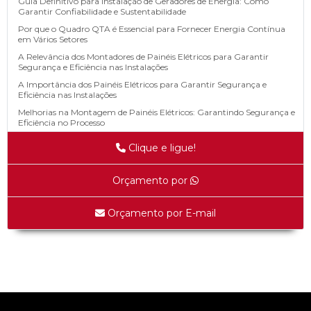
Guia Definitivo para Instalação de Geradores de Energia: Como
Garantir Confiabilidade e Sustentabilidade
Por que o Quadro QTA é Essencial para Fornecer Energia Contínua
em Vários Setores
A Relevância dos Montadores de Painéis Elétricos para Garantir
Segurança e Eficiência nas Instalações
A Importância dos Painéis Elétricos para Garantir Segurança e
Eficiência nas Instalações
Melhorias na Montagem de Painéis Elétricos: Garantindo Segurança e
Eficiência no Processo
Manutenção Regular de Geradores: A Chave para Energia Confiável
Clique e ligue!
no Seu Negócio
Manutenção de Grupos Geradores: Garantia de Operação Contínua
para sua Empresa
Orçamento por
Como Selecionar a Empresa de Manutenção de Geradores para
Maximizar a Eficiência Energética do Seu Equipamento
Orçamento por E-mail
Quadro de Distribuição Elétrica: Essencial para Segurança e Eficiência
em Instalações
Fabricação de Chicotes Elétricos: O Segredo por Trás da Conexão
Perfeita
Montadores de painéis elétricos: segredos para uma instalação perfeita
Tag Archives : sustentabilidade